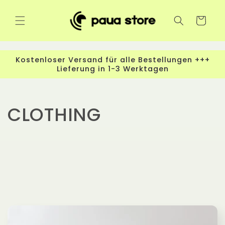
Direkt
zum
Inhalt
Warenkorb
Kostenloser Versand für alle Bestellungen +++
Lieferung in 1-3 Werktagen
K
CLOTHING
a
t
e
g