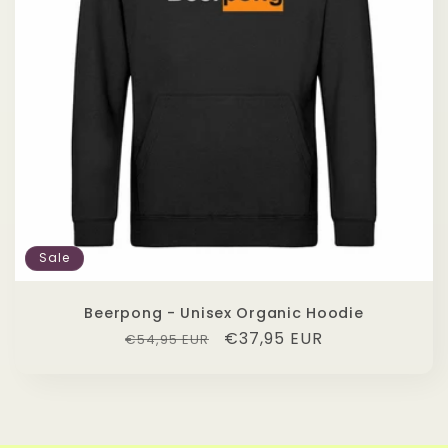
Sale
Beerpong - Unisex Organic Hoodie
Normaler
Verkaufspreis
€37,95 EUR
€54,95 EUR
Preis