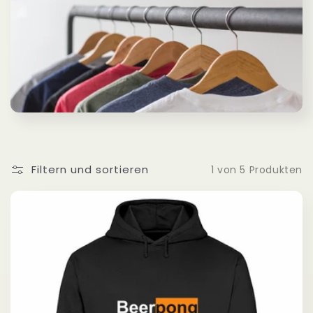
o
r
i
e
:
Filtern und sortieren
1 von 5 Produkten