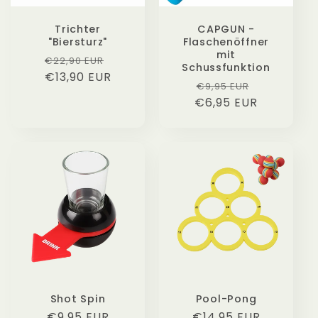
Trichter
CAPGUN -
"Biersturz"
Flaschenöffner
mit
Normaler
Verkaufspreis
€22,90 EUR
Schussfunktion
€13,90 EUR
Preis
Normaler
Verkaufsp
€9,95 EUR
€6,95 EUR
Preis
Shot Spin
Pool-Pong
Normaler
€9,95 EUR
Normaler
€14,95 EUR