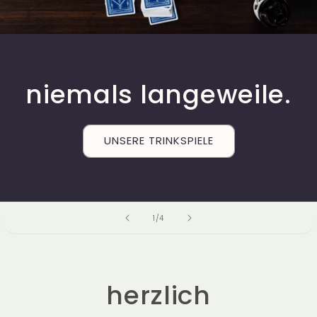
niemals langeweile.
UNSERE TRINKSPIELE
von
1
/
4
herzlich