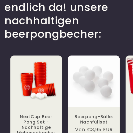
endlich da! unsere
nachhaltigen
beerpongbecher:
NextCup Beer
Beerpong-Bälle:
Pong Set -
Nachfüllset
Nachhaltige
Normaler
Von €3,95 EUR
Mehrwegbecher