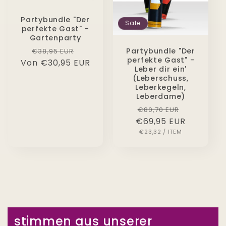
Partybundle "Der
Sale
perfekte Gast" -
Gartenparty
Normaler
Verkaufspreis
Partybundle "Der
€38,95 EUR
perfekte Gast" -
Von €30,95 EUR
Preis
Leber dir ein'
(Leberschuss,
Leberkegeln,
Leberdame)
Normaler
Verkaufs
€80,70 EUR
€69,95 EUR
Preis
GRUNDPREIS
PRO
€23,32
/
ITEM
Liam
sehr nice
Haben Pong of Panic direkt auf
der Party ausprobiert und es
stimmen aus unserer
hat mega Spaß gemacht. Die