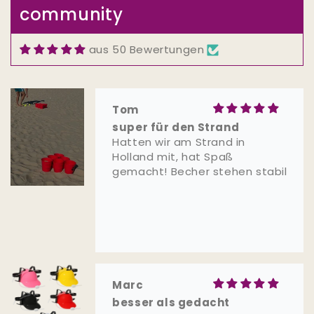
community
Runden sind richtig chaotisch
und man weiß nie, was als
Nächstes passiert. Genau das
aus 50 Bewertungen
macht das Spiel so witzig.
Qualität ist auch top und für
den Preis echt nice.
Tom
super für den Strand
Hatten wir am Strand in
Holland mit, hat Spaß
gemacht! Becher stehen stabil
Marc
besser als gedacht