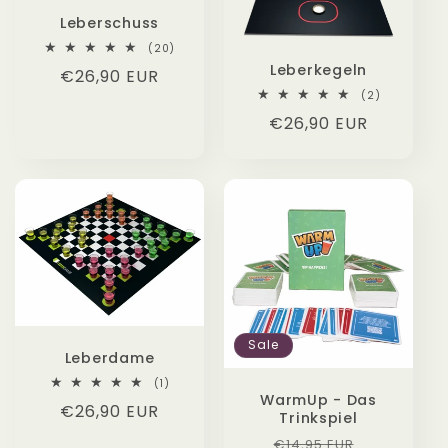
Leberschuss
20
(20)
Bewertungen
Leberkegeln
Normaler
€26,90 EUR
insgesamt
2
(2)
Preis
Bewertung
Normaler
€26,90 EUR
insgesamt
Preis
Sale
Leberdame
1
(1)
Bewertungen
WarmUp - Das
Normaler
€26,90 EUR
insgesamt
Trinkspiel
Preis
Normaler
Verkaufsp
€14,95 EUR