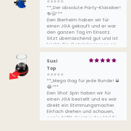
⭐⭐⭐⭐⭐
**„Der absolute Party-Klassiker!
🍻😄“**
Den Bierhelm haben wir für
einen JGA gekauft und er war
den ganzen Tag im Einsatz.
Sitzt überraschend gut und ist
leicht. Die Getränke lassen sich
problemlos anschließen und er
macht jede Party einfach noch
Susi
lustiger. Für JGAs oder Festivals
Top
eine klare Empfehlung!
⭐⭐⭐⭐⭐
**„Mega Gag für jede Runde! 🥃
😂“**
Den Shot Spin haben wir für
einen JGA bestellt und es war
direkt ein Stimmungsmacher.
Einfach drehen und schauen,
wen's trifft. Sorgt jedes Mal für
Gelächter. Ist stabil
verarbeitet und funktioniert