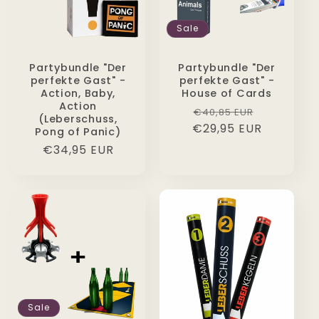
Sale
Partybundle "Der
Partybundle "Der
perfekte Gast" -
perfekte Gast" -
Action, Baby,
House of Cards
Action
Normaler
Verkaufs
€40,85 EUR
(Leberschuss,
€29,95 EUR
Preis
Pong of Panic)
Normaler
€34,95 EUR
Preis
Sale