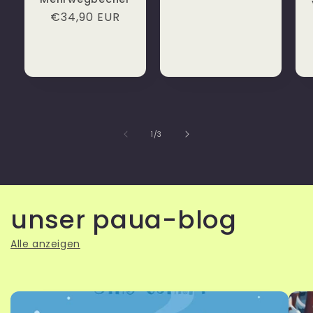
Preis
Normaler
€34,90 EUR
Preis
von
1
/
3
unser paua-blog
Alle anzeigen