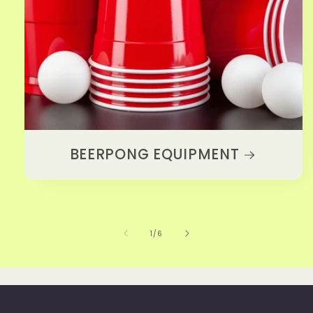
BEERPONG EQUIPMENT
von
1
/
6