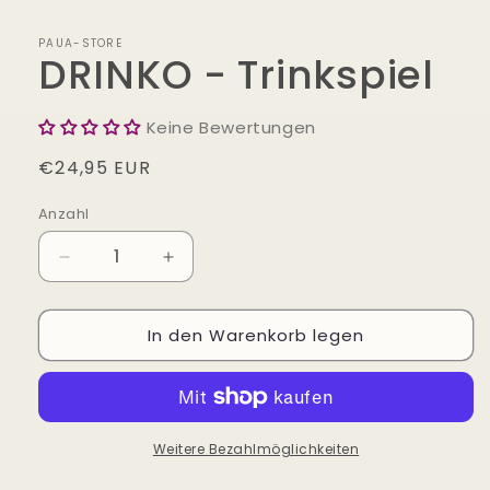
Modal
öffnen
PAUA-STORE
DRINKO - Trinkspiel
Keine Bewertungen
Normaler
€24,95 EUR
Preis
Anzahl
Verringere
Erhöhe
die
die
Menge
Menge
In den Warenkorb legen
für
für
DRINKO
DRINKO
-
-
Trinkspiel
Trinkspiel
Weitere Bezahlmöglichkeiten