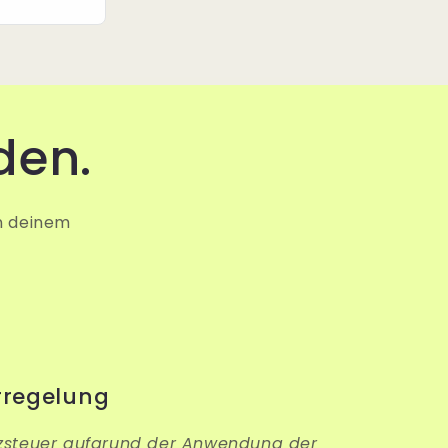
den.
n deinem
rregelung
zsteuer aufgrund der Anwendung der