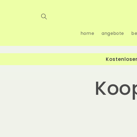
Direkt
zum
Inhalt
home
angebote
b
Kostenloser
Koo