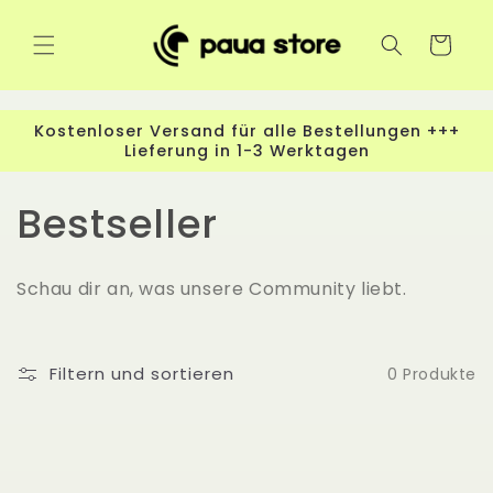
Direkt
zum
Inhalt
Warenkorb
Kostenloser Versand für alle Bestellungen +++
Lieferung in 1-3 Werktagen
K
Bestseller
a
Schau dir an, was unsere Community liebt.
t
e
Filtern und sortieren
0 Produkte
g
o